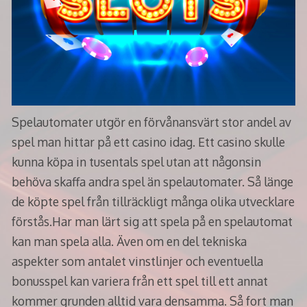
Spelautomater utgör en förvånansvärt stor andel av
spel man hittar på ett casino idag. Ett casino skulle
kunna köpa in tusentals spel utan att någonsin
behöva skaffa andra spel än spelautomater. Så länge
de köpte spel från tillräckligt många olika utvecklare
förstås.Har man lärt sig att spela på en spelautomat
kan man spela alla. Även om en del tekniska
aspekter som antalet vinstlinjer och eventuella
bonusspel kan variera från ett spel till ett annat
kommer grunden alltid vara densamma. Så fort man