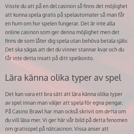
Visste du att på en del casinon så finns det möjlighet
att kunna spela gratis på spelautomater så man får
en hum om hur spelen fungerar. Det är inte alla
online casinon som ger denna möjlighet men det
finns de som låter dig spela utan behöva betala själv.
Det ska sägas att det du vinner stannar kvar och du
får inte detta insatt på ditt spelkonto.
Lära känna olika typer av spel
Det kan vara ett bra sätt att lära känna olika typer
av spel innan man väljer att spela för egna pengar.
På Casino Brawl har man också skrivit om detta om
du vill läsa mer. Vi ger här vår bild på detta fenomen
om gratisspel på nätcasinon. Vissa anser att